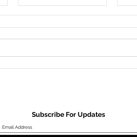
Charles Wilbur Prunty Jr-
Elya
2021
Make
Subscribe For Updates