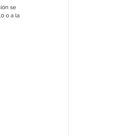
ión se 
0 o a la 