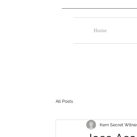
Home
All Posts
Kern Secret Witne