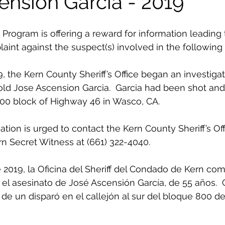
ension Garcia - 2019
Program is offering a reward for information leading t
laint against the suspect(s) involved in the following 
, the Kern County Sheriff’s Office began an investigat
ld Jose Ascension Garcia.  Garcia had been shot and k
800 block of Highway 46 in Wasco, CA. 
tion is urged to contact the Kern County Sheriff’s Off
rn Secret Witness at (661) 322-4040.
 2019, la Oficina del Sheriff del Condado de Kern co
 el asesinato de José Ascensión García, de 55 años.  
e un disparó en el callejón al sur del bloque 800 de 