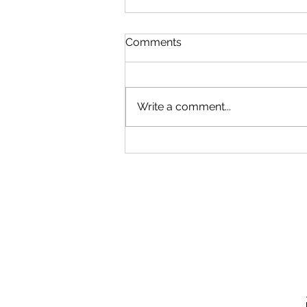
Comments
Write a comment...
Ronald Stewart Nevius Jr -
2025