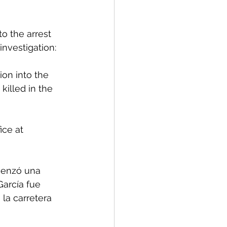
o the arrest 
investigation:
ion into the 
illed in the 
ice at 
menzó una 
García fue 
la carretera 